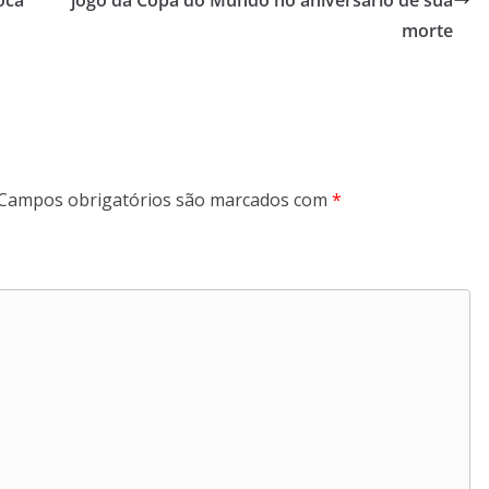
oca
jogo da Copa do Mundo no aniversário de sua
morte
Campos obrigatórios são marcados com
*