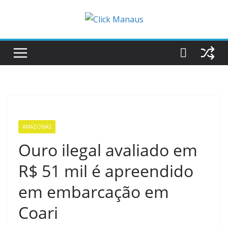
Pular
para
o
conteúdo
AMAZONAS
Ouro ilegal avaliado em
R$ 51 mil é apreendido
em embarcação em
Coari