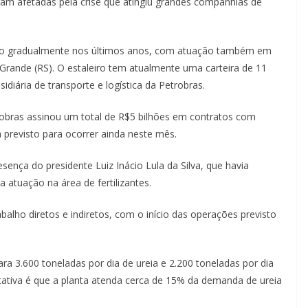
m afetadas pela crise que atingiu grandes companhias de
do gradualmente nos últimos anos, com atuação também em
 Grande (RS). O estaleiro tem atualmente uma carteira de 11
diária de transporte e logística da Petrobras.
robras assinou um total de R$5 bilhões em contratos com
previsto para ocorrer ainda neste mês.
ença do presidente Luiz Inácio Lula da Silva, que havia
atuação na área de fertilizantes.
balho diretos e indiretos, com o início das operações previsto
ra 3.600 toneladas por dia de ureia e 2.200 toneladas por dia
ativa é que a planta atenda cerca de 15% da demanda de ureia