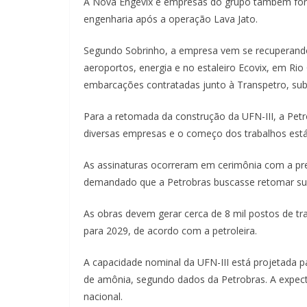
A Nova Engevix e empresas do grupo também fora
engenharia após a operação Lava Jato.
Segundo Sobrinho, a empresa vem se recuperan
aeroportos, energia e no estaleiro Ecovix, em Rio
embarcações contratadas junto à Transpetro, subsi
Para a retomada da construção da UFN-III, a Pet
diversas empresas e o começo dos trabalhos está 
As assinaturas ocorreram em cerimônia com a pres
demandado que a Petrobras buscasse retomar sua 
As obras devem gerar cerca de 8 mil postos de tra
para 2029, de acordo com a petroleira.
A capacidade nominal da UFN-III está projetada pa
de amônia, segundo dados da Petrobras. A expect
nacional.