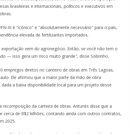
as brasileiras e internacionais, políticos e executivos em
obras.
N-III é "icônico" e "absolutamente necessário" para o país,
ndência elevada de fertilizantes importados.
de exportação vem do agronegócio. Então, se você não tem o
ado — isso gera um risco muito grande", disse Sobrinho.
0 empregos diretos no canteiro de obras em Três Lagoas,
Paulo. Ele afirmou que a maior parte da mão de obra
s, dada a baixa disponibilidade local para um projeto desse
a recomposição da carteira de obras. Antunes disse que a
de cerca de R$2 bilhões, contando ainda com outros contratos,
em 2025.