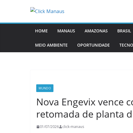
Pular
para
o
conteúdo
HOME
MANAUS
AMAZONAS
BRASIL
MEIO AMBIENTE
OPORTUNIDADE
TECNO
MUNDO
Nova Engevix vence c
retomada de planta de
01/07/2026
click-manaus