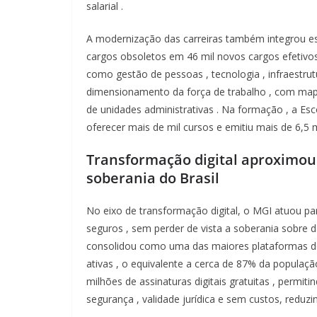
salarial
.
A
modernização
das
carreiras
também
integrou
e
cargos
obsoletos
em
46 mil
novos
cargos
efetivo
como
gestão
de
pessoas
,
tecnologia
,
infraestru
dimensionamento
da
força
de
trabalho
, com
ma
de
unidades
administrativas
. Na
formação
,
a
Esc
oferecer
mais
de mil
cursos
e
emitiu
mais
de 6,5
Transformação
digital
aproximo
soberania
do
Brasil
No
eixo
de
transformação
digital, o MGI
atuou
pa
seguros
,
sem
perder
de vista a
soberania
sobre
d
consolidou
como
uma
das
maiores
plataformas
ativas
, o
equivalente
a
cerca
de 87% da
populaç
milhões
de
assinaturas
digitais
gratuitas
,
permiti
segurança
,
validade
jurídica
e
sem
custos,
reduz