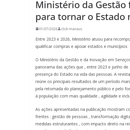
Ministério da Gestão
para tornar o Estado m
01/07/2026
click-manaus
Entre 2023 e 2026, Ministério atuou para recompor
qualificar compras e apoiar estados e municípios
O
Ministério
da
Gestão
e da
Inovação
em
Serviço
panorama das
ações
que
, entre 2023 e
junho
de
presença
do Estado
na
vida
das
pessoas
. A
revist
reúne
os
principais
resultados
de um
período
mar
pela
retomada
do
planejamento
público
e
pelo
fo
à
população
com
mais
qualidade
,
agilidade
e
inc
As
ações
apresentadas
na
publicação
mostram
c
frentes
:
gestão
de
pessoas
,
transformação
digit
medidas
estruturantes
, com
impacto
direto
na
r