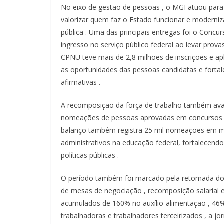
No
eixo
de
gestão
de
pessoas
, o MGI
atuou
par
valorizar
quem
faz
o Estado
funcionar
e
moderniz
pública
. Uma das
principais
entregas
foi
o Concur
ingresso
no
serviço
público
federal
ao
levar
prova
CPNU
teve
mais
de 2,8
milhões
de
inscrições
e
ap
as
oportunidades
das
pessoas
candidatas
e
forta
afirmativas
.
A
recomposição
da
força
de
trabalho
também
av
nomeações
de
pessoas
aprovadas
em
concurso
balanço
também
registra
25 mil
nomeações
em
m
administrativos
na
educação
federal,
fortalecend
políticas
públicas
.
O
período
também
foi
marcado
pela
retomada
d
de mesas de
negociação
,
recomposição
salarial
acumulados
de 160% no
auxílio-alimentação
, 46
trabalhadoras
e
trabalhadores
terceirizados
, a j