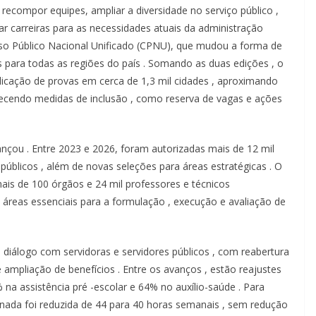
a
recompor
equipes,
ampliar
a
diversidade
no
serviço
público
,
ar
carreiras
para as
necessidades
atuais
da
administração
so Público Nacional
Unificado
(CPNU),
que
mudou
a forma de
s
para
todas
as
regiões
do
país
. Somando as duas
edições
, o
licação
de
provas
em
cerca
de 1,3 mil
cidades
,
aproximando
lecendo
medidas
de
inclusão
,
como
reserva
de
vagas
e
ações
ançou
. Entre 2023 e 2026,
foram
autorizadas
mais
de 12 mil
s
públicos
,
além
de
novas
seleções
para
áreas
estratégicas
. O
ais
de 100
órgãos
e 24 mil
professores
e
técnicos
o
áreas
essenciais
para a
formulação
,
execução
e
avaliação
de
o
diálogo
com
servidoras
e
servidores
públicos
, com
reabertura
e
ampliação
de
benefícios
. Entre
os
avanços
,
estão
reajustes
%
na
assistência
pré
-escolar e 64% no
auxílio-saúde
. Para
ornada
foi
reduzida
de 44 para 40 horas
semanais
,
sem
redução