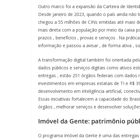
Outro
marco
foi
a
expansão
da
Carteira
de
Ident
Desde
janeiro
de 2023,
quando
o
país
ainda
não
chegou
a 55
milhões
de CINs
emitidas
até
maio
d
mais
direta
com a
população
por
meio
da
caixa
p
prazos
,
benefícios
,
provas
e
serviços
. Na
prátic
informação
e
passou
a
avisar
, de forma
ativa
,
s
A
transformação
digital
também
foi
orientada
pel
dados
públicos
e
serviços
digitais
como
ativos
est
entregas
,
estão
251
órgãos
federais
com dados
investimentos
em
empresas
estatais
de TI e R$ 
desenvolvimento
em
inteligência
artificial,
conecti
Essas
iniciativas
fortalecem
a
capacidade
do
Brasi
órgãos
,
melhorar
serviços
e
desenvolver
soluçõ
Imóvel
da
Gente
:
patrimônio
púb
O
programa
Imóvel
da
Gente
é
uma
das
entrega