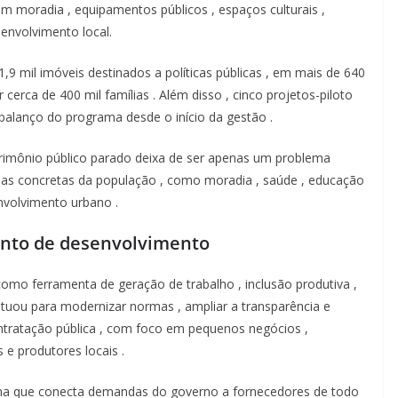
em
moradia
,
equipamentos
públicos
,
espaços
culturais
,
senvolvimento
local.
1,9 mil
imóveis
destinados
a
políticas
públicas
,
em
mais
de 640
ar
cerca
de 400 mil
famílias
.
Além
disso
,
cinco
projetos-piloto
balanço
do
programa
desde
o
início
da
gestão
.
rimônio
público
parado
deixa
de ser
apenas
um
problema
das
concretas
da
população
,
como
moradia
,
saúde
,
educação
nvolvimento
urbano
.
ento
de
desenvolvimento
como
ferramenta de
geração
de
trabalho
,
inclusão
produtiva
,
atuou
para
modernizar
normas
,
ampliar
a
transparência
e
ntratação
pública
, com
foco
em
pequenos
negócios
,
s
e
produtores
locais
.
ma
que
conecta
demandas
do
governo
a
fornecedores
de
todo