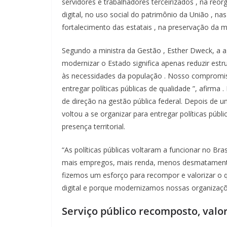
servidores
e
trabalhadores
terceirizados
,
na
reor
digital, no
uso
social do
patrimônio
da
União
,
na
fortalecimento
das
estatais
,
na
preservação
da
m
Segundo a
ministra
da
Gestão
, Esther Dweck,
a
a
modernizar
o Estado
significa
apenas
reduzir
estr
às
necessidades
da
população
. Nosso
compromi
entregar
políticas
públicas
de
qualidade
”,
afirma
.
de
direção
na
gestão
pública
federal.
Depois
de 
voltou
a se
organizar
para
entregar
políticas
públi
presença
territorial.
“As políticas públicas voltaram a funcionar no Br
mais empregos, mais renda, menos desmatamento
fizemos um esforço para recompor e valorizar o
digital e porque modernizamos nossas organizaçõe
Serviço
público
recomposto
,
valo