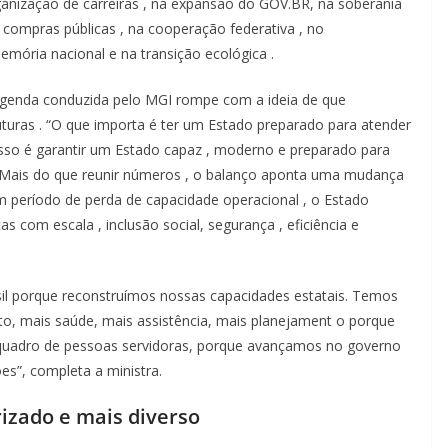
ganização
de
carreiras
,
na
expansão
do GOV.BR,
na
soberania
s
compras
públicas
,
na
cooperação
federativa
, no
emória
nacional
e
na
transição
ecológica
.
genda
conduzida
pelo
MGI
rompe
com
a
ideia
de
que
uturas
. “O
que
importa
é ter um Estado
preparado
para
atender
sso
é
garantir
um Estado
capaz
,
moderno
e
preparado
para
Mais do
que
reunir
números
, o
balanço
aponta
uma
mudança
um
período
de
perda
de
capacidade
operacional
, o Estado
cas
com
escala
,
inclusão
social,
segurança
,
eficiência
e
asil porque reconstruímos nossas capacidades estatais. Temos
, mais saúde, mais assistência, mais planejament
o porque
 quadro de pessoas servidoras, porque avançamos no governo
s”, completa a ministra.
rizado
e
mais
diverso