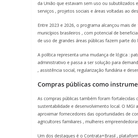
da
União
que
estavam
sem
uso
ou
subutilizados
serviços
,
projetos
sociais
e
áreas
voltadas
ao
de
Entre 2023 e 2026, o
programa
alcançou
mais
de 
municípios
brasileiros
, com
potencial
de
benefici
de
uso
de
grandes
áreas
públicas
fazem
parte
do
A
política
representa
uma
mudança
de
lógica
:
pat
administrativo
e
passa
a ser
solução
para
deman
,
assistência
social,
regularização
fundiária
e
dese
Compras
públicas
como
instrum
As
compras
públicas
também
foram
fortalecidas
sustentabilidade
e
desenvolvimento
local. O MGI
aproximar
fornecedores
das
oportunidades
de
co
agricultores
familiares
,
mulheres
empreendedora
Um dos
destaques
é o
Contrata+Brasil
,
platafor