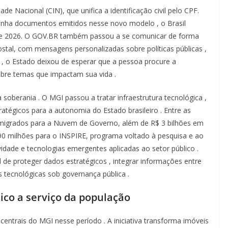
idade
Nacional (CIN),
que
unifica
a
identificação
civil
pelo
CPF.
tinha
documentos
emitidos
nesse
novo
modelo
, o
Brasil
e 2026. O GOV.BR
também
passou
a se
comunicar
de forma
ostal, com
mensagens
personalizadas
sobre
políticas
públicas
,
a
, o Estado
deixou
de
esperar
que
a
pessoa
procure
a
obre
temas
que
impactam
sua
vida
.
a
soberania
. O MGI
passou
a
tratar
infraestrutura
tecnológica
,
ratégicos
para
a
autonomia
do Estado
brasileiro
. Entre as
migrados
para a
Nuvem
de Governo,
além
de R$ 3
bilhões
em
390
milhões
para o INSPIRE,
programa
voltado
à
pesquisa
e
ao
vidade
e
tecnologias
emergentes
aplicadas
ao
setor
público
.
l
de
proteger
dados
estratégicos
,
integrar
informações
entre
es
tecnológicas
sob
governança
pública
.
lico
a
serviço
da
população
s
centrais
do MGI
nesse
período
.
A
iniciativa
transforma
imóveis