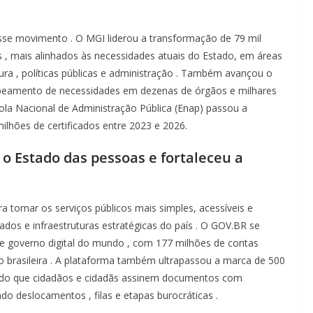
sse
movimento
. O MGI
liderou
a
transformação
de 79 mil
s
,
mais
alinhados
às
necessidades
atuais
do Estado,
em
áreas
tura
,
políticas
públicas
e
administração
.
Também
avançou
o
peamento
de
necessidades
em
dezenas
de
órgãos
e
milhares
ola Nacional de
Administração
Pública (Enap)
passou
a
milhões
de
certificados
entre 2023 e 2026.
u
o Estado das
pessoas
e
fortaleceu
a
ra
tornar
os
serviços
públicos
mais
simples,
acessíveis
e
ados e
infraestruturas
estratégicas
do
país
. O GOV.BR se
de
governo
digital do
mundo
, com 177
milhões
de
contas
ão
brasileira
. A
plataforma
também
ultrapassou
a
marca
de 500
ndo
que
cidadãos
e
cidadãs
assinem
documentos
com
indo
deslocamentos
,
filas
e
etapas
burocráticas
.