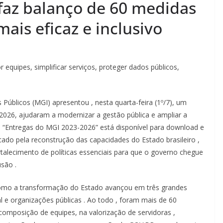
 faz balanço de 60 medidas
ais eficaz e inclusivo
 equipes, simplificar serviços, proteger dados públicos,
s
Públicos
(MGI)
apresentou
,
nesta
quarta-feira
(1º/7), um
 2026,
ajudaram
a
modernizar
a
gestão
pública
e
ampliar
a
a
“
Entregas
do MGI 2023-2026”
está
disponível
para download e
cado
pela
reconstrução
das
capacidades
do Estado
brasileiro
,
rtalecimento
de
políticas
essenciais
para
que
o
governo
chegue
lusão
.
omo
a
transformação
do Estado
avançou
em
três
grandes
al e
organizações
públicas
. Ao
todo
,
foram
mais
de 60
ecomposição
de equipes,
na
valorização
de
servidoras
,