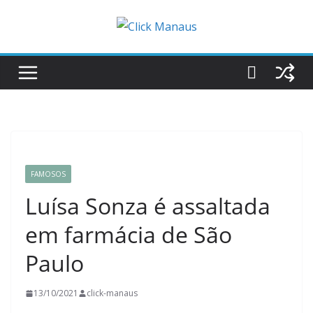
Pular
para
o
conteúdo
FAMOSOS
Luísa Sonza é assaltada
em farmácia de São
Paulo
13/10/2021
click-manaus