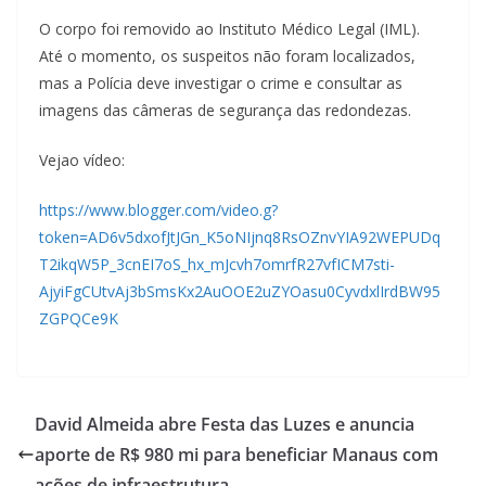
O corpo foi removido ao Instituto Médico Legal (IML).
Até o momento, os suspeitos não foram localizados,
mas a Polícia deve investigar o crime e consultar as
imagens das câmeras de segurança das redondezas.
Vejao vídeo:
https://www.blogger.com/video.g?
token=AD6v5dxofJtJGn_K5oNIjnq8RsOZnvYIA92WEPUDq
T2ikqW5P_3cnEI7oS_hx_mJcvh7omrfR27vfICM7sti-
AjyiFgCUtvAj3bSmsKx2AuOOE2uZYOasu0CyvdxlIrdBW95
ZGPQCe9K
David Almeida abre Festa das Luzes e anuncia
aporte de R$ 980 mi para beneficiar Manaus com
ações de infraestrutura