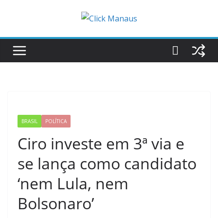
Pular
para
o
conteúdo
BRASIL
POLÍTICA
Ciro investe em 3ª via e
se lança como candidato
‘nem Lula, nem
Bolsonaro’